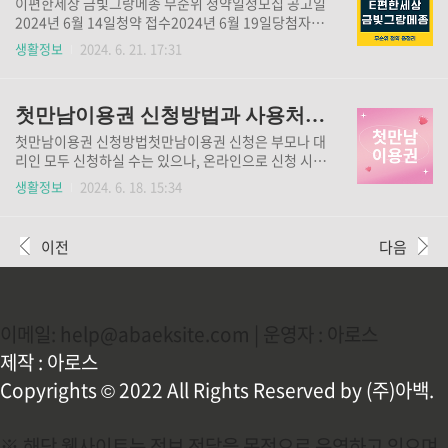
이편한세상 금빛그랑메종 무순위 청약일정모집 공고일
트레이닝은 본 메인 경기 프리미엄 A~C좌석을 구매한
2024년 6월 14일청약 접수2024년 6월 19일당첨자 발
분들에게는 관람혜택이 주어지고, 이 외 티켓을 구매하
표2024년 6월 24일계약일2024년 7월 1일입주2024
생활정보
2024. 6. 21. 17:31
신 분들은 따로 예매를 하셔야 합니다. 아래에서 티켓팅
년 8월 29일까지 입주 이 번에 진행된 이편한세상 금빛
오픈 알림을 신청하실 수 있습니다. 티켓 오픈 ..
그랑메종 무순위 로또 청약에 20만 명의 사람들이 몰렸
습니다. 24일 당첨자 발표를 앞두고 있습니다. 당첨만
첫만남이용권 신청방법과 사용처, 현금으로 받는 경우
된다면 시세차익으로 3억 이상은 볼 것 같습니다. 아래
에서 당첨자 확인 가능합니다. 당첨자 확인하기 무순
첫만남이용권 신청방법첫만남이용권 신청은 부모나 대
위 청약조건현재 국내에 거주하는 무주택세대구성원
리인 모두 신청하실 수는 있으나, 온라인으로 신청 시에
중 만 19세 이상인 성년자 또는 세대주인 미성년자청약
는 부모만 가능하니 참고하셔야 합니다. 다른 대리인이
생활정보
2024. 6. 18. 15:34
통장 가입여부 무관함 이 번 무순위 청약에 20만 명의
신청할 경우에는 관할 행정복지센터로 방문신청해야
인파가 몰린 이유도 청약조건이 좋고, 일단 청약만 되면
하며, 필요한 서류는 아래 첨부파일 참고해 보시길 바랍
시세차익으로 높은 수익을 기대할 수 있기 때문입니
니다. 첫째 아이 : 200만 원 지급둘째 아이 : 300만 원
이전
다음
다. 이번..
지급 ✅ 신청방법 행정복지센터 방문신청복지로 홈페
이지 온라인 신청정부 24 온라인 신청 복지로 신청바로
가기 정부 24 신청바로가기 현금으로 받는 경우첫만남
이용권을 현금으로 받는 경우는 예외적인 경우로 다음
이메일: help@abaeksite.com | 운영자 : 아로스
과 같습니다. 아래의 경우가 아닌 경우 모두 국민행복카
드로 바우처 지급방식으로 지원이 됩니다. 수급아동이
제작 : 아로스
제52조 제1항 1호의 아동양육시설, 또는 같은 항 제4호
Copyrights © 2022 All Rights Reserved by (주)아백.
의 공동생활가정에..
※ 해당 웹사이트는 정보 전달을 목적으로 운영하고 있으며,