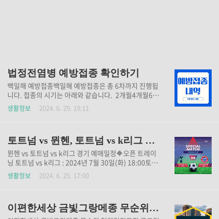
법정전염병 예방접종 확인하기
백일해 예방접종백일해 예방접종은 총 6차까지 진행됩
니다. 접종의 시기는 아래와 같습니다. 2개월4개월6개
월15-18개월4-6세📌만 6세까지 진행되는 DTaP백신
생활정보
2024. 6. 29. 19:11
은 총 5회를 접종하게 되며 이는 디프테리아, 파상풍,
백일해를 예방합니다. 이후 11~12세와 성인을 대상으
로 Tdap 백신을 추가로 1회 접종하게 됩니다. 아래에
토트넘 vs 뮌헨, 토트넘 vs k리그 티켓팅 예매 정보
서 접종내역을 확인하실 수 있습니다. 접종내역 확인
하기 📌혹시나 자녀등록이 안 되어 계시다면 자녀를 먼
뮌헨 vs 토트넘 vs k리그 경기 예매일정🔶오픈 트레이
저 등록하셔야 합니다. 방법은 아래글을 확인해 보시길
닝 토트넘 vs k리그 : 2024년 7월 30일(화) 18:00토트
바랍니다. 자녀등록하는 방법
넘 vs 뮌헨 : 2024년 8월 2일(금) 18:00🔶 경기 일정토
생활정보
2024. 6. 25. 17:00
트넘 vs k리그 : 2024년 7월 31일(수) 20:00토트넘 vs
뮌헨 : 2024년 8월 3일(토) 20:00 엡 다운로드하기 티
켓팅 바로가기 🔶 티켓팅 오픈 2024년 6월 28일(금)
이편한세상 금빛그랑메종 무순위 청약 총정리
오후 8시 티켓 오픈(두 경기 일괄 오픈)쿠팡플레이 모바
일 앱에서 예매 가능쿠팡와우 회원들만 예매가능 오픈